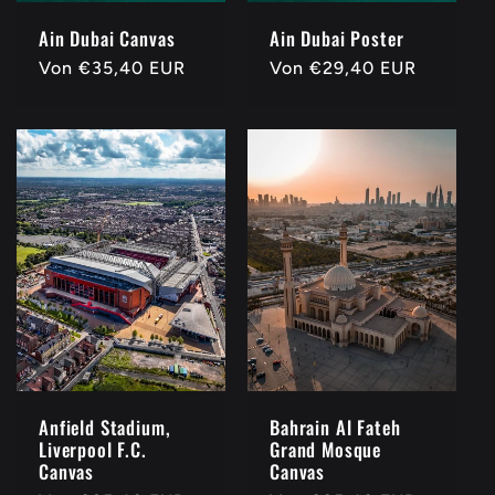
Ain Dubai Canvas
Ain Dubai Poster
Normaler
Von
€35,40 EUR
Normaler
Von
€29,40 EUR
Preis
Preis
Anfield Stadium,
Bahrain Al Fateh
Liverpool F.C.
Grand Mosque
Canvas
Canvas